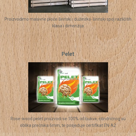
Proizvodimo masivne ploče širinski i dužinsko-širinski spoj različitih
klasa i dimenzija
Pelet
Rose-wood pelet proizvodi se 100% od bukve, cilindričnog su
oblika prečnika 6mm, te posjeduje certifikat EN-A2