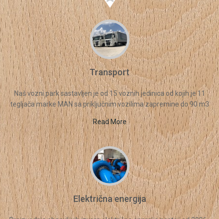
Transport
Naš vozni park sastavljen je od 15 voznih jedinica od kojih je 11
tegljača marke MAN sa priključnim vozilima zapremine do 90 m3
Read More
Električna energija