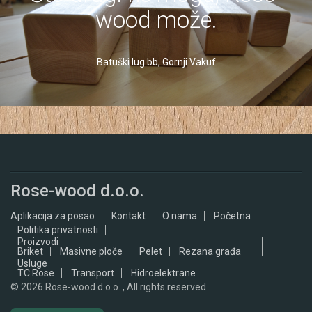
wood može.
Batuški lug bb, Gornji Vakuf
Rose-wood d.o.o.
Aplikacija za posao
Kontakt
O nama
Početna
Politika privatnosti
Proizvodi
Briket
Masivne ploče
Pelet
Rezana građa
Usluge
TC Rose
Transport
Hidroelektrane
© 2026
Rose-wood d.o.o. , All rights reserved