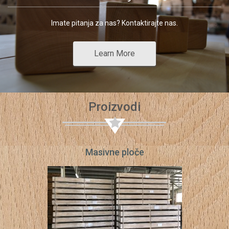
Imate pitanja za nas? Kontaktirajte nas.
Learn More
Proizvodi
Masivne ploče