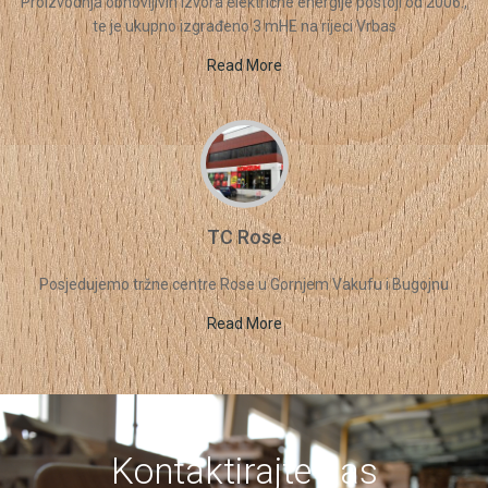
Proizvodnja obnovljivih izvora električne energije postoji od 2006.,
te je ukupno izgrađeno 3 mHE na rijeci Vrbas
Read More
TC Rose
Posjedujemo tržne centre Rose u Gornjem Vakufu i Bugojnu
Read More
Kontaktirajte nas