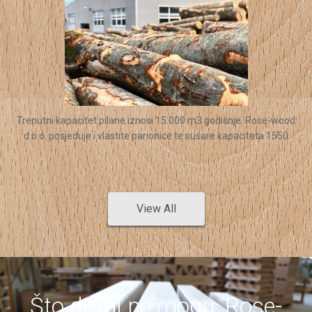
Trenutni kapacitet pilane iznosi 15.000 m3 godišnje. Rose-wood
d.o.o. posjeduje i vlastite parionice te sušare kapaciteta 1550
View All
Što drugi ne mogu, Rose-