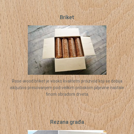
Briket
Rose-wood briket je visoko kvalitetni proizvod koji se dobija
isključivo presovanjem pod velikim pritiskom piljevine nastale
finom obradom drveta
Rezana građa